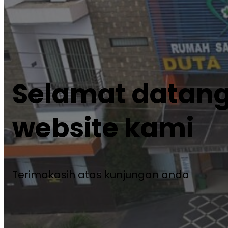
Selamat datang
website kami
Terimakasih atas kunjungan anda