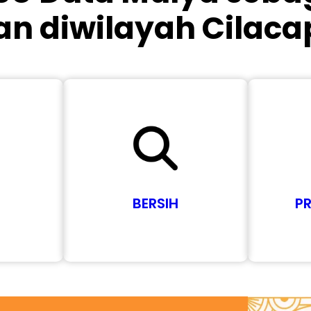
n diwilayah Cilaca
BERSIH
P