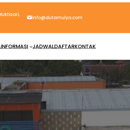
uktisari,
info@dutamulya.com
L
INFORMASI
JADWAL
DAFTAR
KONTAK