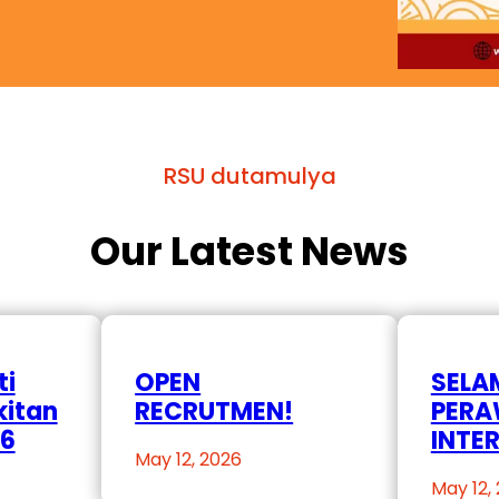
RSU dutamulya
Our Latest News
ti
OPEN
SELA
kitan
RECRUTMEN!
PER
26
INTE
May 12, 2026
May 12,