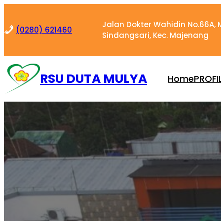
Skip
to
Jalan Dokter Wahidin No.66A, M
(0280) 621460
content
Sindangsari, Kec. Majenang
RSU DUTA MULYA
Home
PROFI