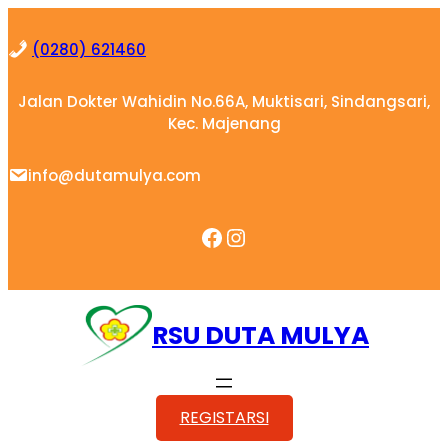
Skip
to
(0280) 621460
content
Jalan Dokter Wahidin No.66A, Muktisari, Sindangsari,
Kec. Majenang
info@dutamulya.com
Facebook
Instagram
RSU DUTA MULYA
REGISTARSI