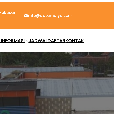
uktisari,
info@dutamulya.com
L
INFORMASI
JADWAL
DAFTAR
KONTAK