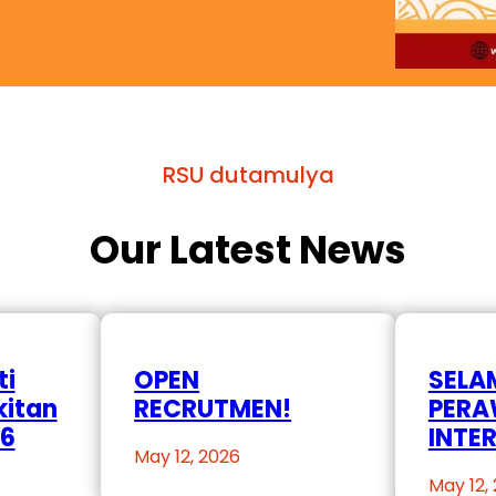
RSU dutamulya
Our Latest News
ti
OPEN
SELA
kitan
RECRUTMEN!
PER
26
INTE
May 12, 2026
May 12,