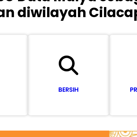
n diwilayah Cilaca
BERSIH
P