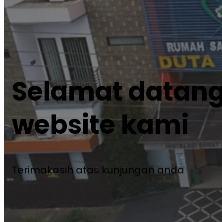
Selamat datang
website kami
Terimakasih atas kunjungan anda