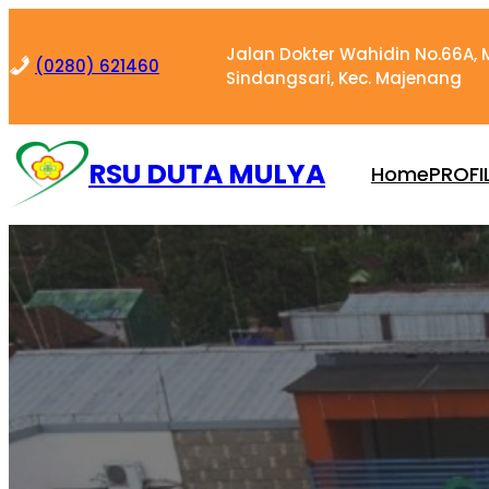
Skip
to
Jalan Dokter Wahidin No.66A, M
(0280) 621460
content
Sindangsari, Kec. Majenang
RSU DUTA MULYA
Home
PROFI